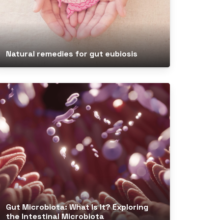
Natural remedies for gut eubiosis
Gut Microbiota: What Is It? Exploring
the Intestinal Microbiota