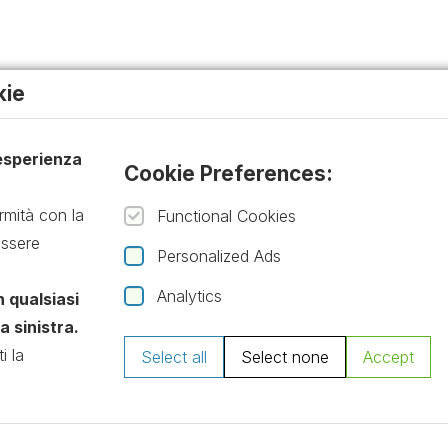
kie
 esperienza
Cookie Preferences:
rmità con la
Functional Cookies
essere
Personalized Ads
Analytics
n qualsiasi
 sinistra.
i la
Select all
Select none
Accept