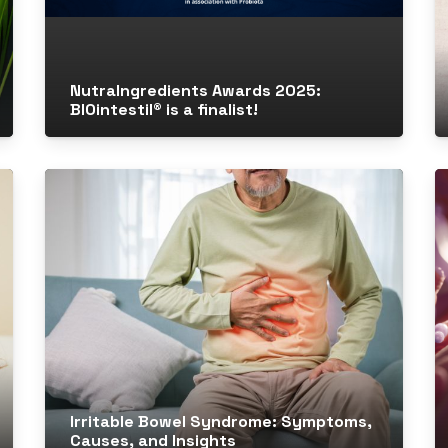
NutraIngredients Awards 2025:
BIOintestil® is a finalist!
Irritable Bowel Syndrome: Symptoms,
Causes, and Insights