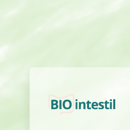
Useful for:
Modulazione del
Sindrome del Colon
microbiota
Irritabile (IBS)