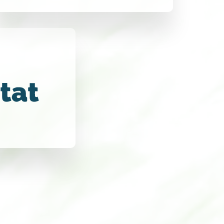
:
Fibromyalgia