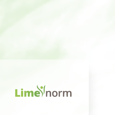
Useful for:
Microbiota modulation
Energy metabolism