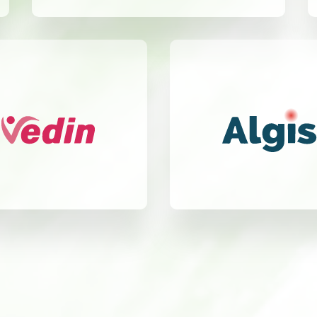
Useful for:
Useful for
tion
Recurrent Candidiasis
Inflammatory
neuropathic pain