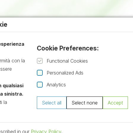
kie
 esperienza
Cookie Preferences:
rmità con la
Functional Cookies
essere
Personalized Ads
Analytics
n qualsiasi
 sinistra.
i la
Select all
Select none
Accept
escribed in our
Privacy Policy
.