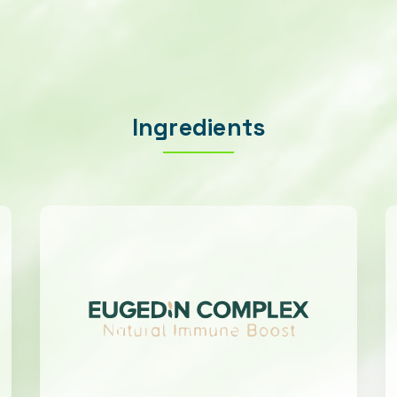
Ingredients
Useful for:
Strong Immune
Antiviral and
Defenses
Antibacterial