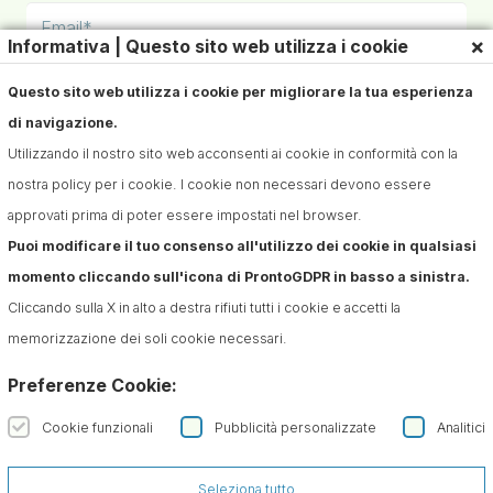
×
Informativa | Questo sito web utilizza i cookie
Questo sito web utilizza i cookie per migliorare la tua esperienza
di navigazione.
Sono interessato a:
Utilizzando il nostro sito web acconsenti ai cookie in conformità con la
nostra policy per i cookie. I cookie non necessari devono essere
approvati prima di poter essere impostati nel browser.
Puoi modificare il tuo consenso all'utilizzo dei cookie in qualsiasi
momento cliccando sull'icona di ProntoGDPR in basso a sinistra.
Cliccando sulla X in alto a destra rifiuti tutti i cookie e accetti la
memorizzazione dei soli cookie necessari.
Preferenze Cookie:
Iscriviti alla Newsletter
Cookie funzionali
Pubblicità personalizzate
Analitici
Confermo di aver preso visione dell'informativa sul
trattamento dei dati ai sensi dell'art. 13 del Regolamento
(UE) n. 679/2016 (GDPR)*
Seleziona tutto