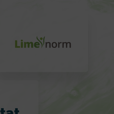
Utile per:
Modulazione del
Metabolismo
microbiota
Energetico
: