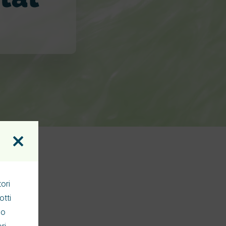
Fibromialgia
ori
otti
no