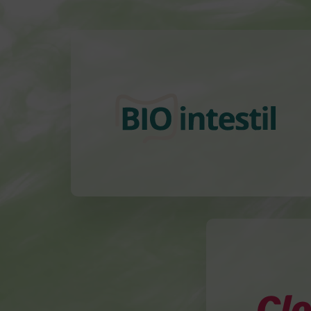
Utile per:
Modulazione del
Sindrome del Colon
microbiota
Irritabile (IBS)