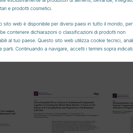
ate esclusivamente ai produttori di alimenti, bevande, integrato
tari e prodotti cosmetici.
BIOintestil
Clovedin
Eugedin Complex
 sito web è disponibile per diversi paesi in tutto il mondo, per
be contenere dichiarazioni o classificazioni di prodotti non
abili al tuo paese. Questo sito web utilizza cookie tecnici, anali
ze parti. Continuando a navigare, accetti i termini sopra indicati