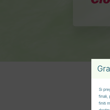
Modulazione d
microbiota
Gra
Si pre
finali
finiti