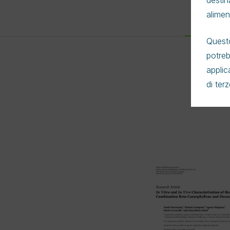
destin
alimen
Algistat
Questo
potreb
applic
di ter