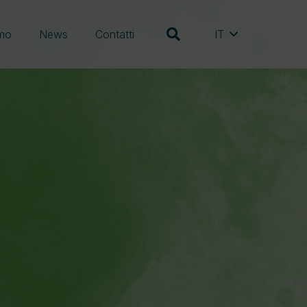
amo
News
Contatti
IT