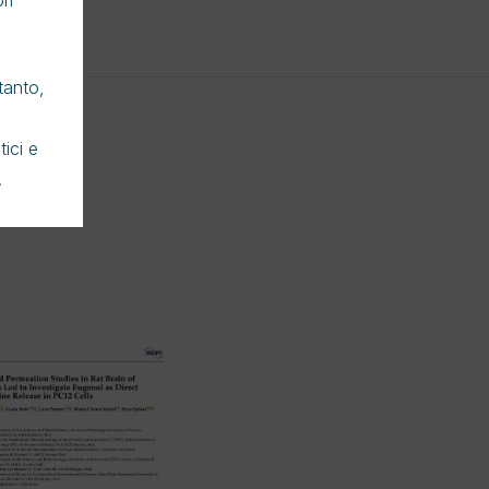
ri
Limenorm
tanto,
tici e
.