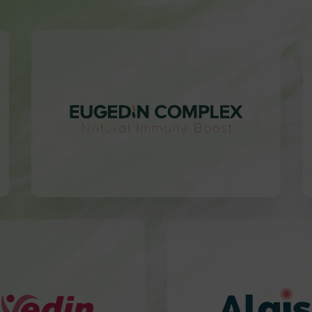
Utile per:
Antivirale e
Difese Immunitarie
Antibatterico
Forti
Utile per:
Utile per