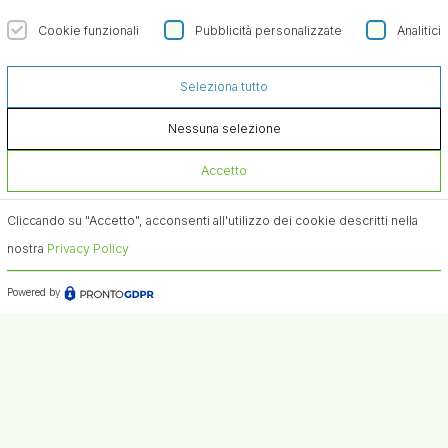
Cookie funzionali
Pubblicità personalizzate
Analitici
Seleziona tutto
Nessuna selezione
Iscriviti alla Newsletter
Accetto
Confermo di aver preso visione dell'informativa sul
Cliccando su "Accetto", acconsenti all'utilizzo dei cookie descritti nella
trattamento dei dati ai sensi dell'art. 13 del Regolamento
(UE) n. 679/2016 (GDPR)*
nostra
Privacy Policy
Powered by