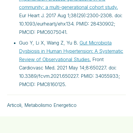
community: a multi-generational cohort study.
Eur Heart J. 2017 Aug 1;38(29):2300-2308. doi:
10.1093/eurheartj/ehx134. PMID: 28430902;
PMCID: PMC6075041.
Guo Y, Li X, Wang Z, Yu B.
Gut Microbiota
Dysbiosis in Human Hypertension: A Systematic
Review of Observational Studies.
Front
Cardiovasc Med. 2021 May 14;8:650227. doi:
10.3389/fcvm.2021.650227. PMID: 34055933;
PMCID: PMC8160125.
Articoli
,
Metabolismo Energetico