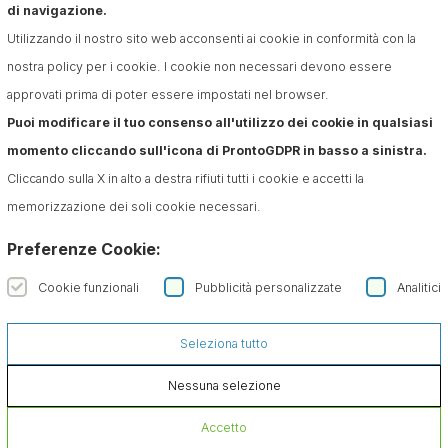
Confermo di aver preso visione dell'informativa sul
di navigazione.
trattamento dei dati ai sensi dell'art. 13 del Regolamento
Utilizzando il nostro sito web acconsenti ai cookie in conformità con la
(UE) n. 679/2016 (GDPR)*
nostra policy per i cookie. I cookie non necessari devono essere
approvati prima di poter essere impostati nel browser.
Puoi modificare il tuo consenso all'utilizzo dei cookie in qualsiasi
momento cliccando sull'icona di ProntoGDPR in basso a sinistra.
Cliccando sulla X in alto a destra rifiuti tutti i cookie e accetti la
memorizzazione dei soli cookie necessari.
Preferenze Cookie:
Cookie funzionali
Pubblicità personalizzate
Analitici
Seleziona tutto
Nessuna selezione
Accetto