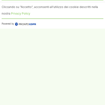
Cliccando su "Accetto", acconsenti all'utilizzo dei cookie descritti nella
nostra
Privacy Policy
Powered by
Newsletter
Ricevi aggiornamenti periodici sulle ricerche di articoli
di interesse