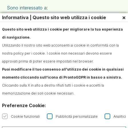
Sono interessato a:
×
Informativa | Questo sito web utilizza i cookie
Questo sito web utilizza i cookie per migliorare la tua esperienza
di navigazione.
Utilizzando il nostro sito web acconsenti ai cookie in conformità con la
nostra policy per i cookie. I cookie non necessari devono essere
approvati prima di poter essere impostati nel browser.
Puoi modificare il tuo consenso all'utilizzo dei cookie in qualsiasi
Iscriviti alla Newsletter
momento cliccando sull'icona di ProntoGDPR in basso a sinistra.
Confermo di aver preso visione dell'informativa sul
Cliccando sulla X in alto a destra rifiuti tutti i cookie e accetti la
trattamento dei dati ai sensi dell'art. 13 del Regolamento
memorizzazione dei soli cookie necessari.
(UE) n. 679/2016 (GDPR)*
Preferenze Cookie:
Cookie funzionali
Pubblicità personalizzate
Analitici