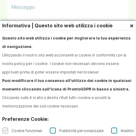
×
Informativa | Questo sito web utilizza i cookie
Questo sito web utilizza i cookie per migliorare la tua esperienza
Iscriviti alla Newsletter
di navigazione.
Utilizzando il nostro sito web acconsenti ai cookie in conformità con la
Confermo di aver preso visione dell'informativa sul
trattamento dei dati ai sensi dell'art. 13 del Regolamento
nostra policy per i cookie. I cookie non necessari devono essere
(UE) n. 679/2016 (GDPR)*
approvati prima di poter essere impostati nel browser.
Puoi modificare il tuo consenso all'utilizzo dei cookie in qualsiasi
momento cliccando sull'icona di ProntoGDPR in basso a sinistra.
Cliccando sulla X in alto a destra rifiuti tutti i cookie e accetti la
memorizzazione dei soli cookie necessari.
Preferenze Cookie:
Cookie funzionali
Pubblicità personalizzate
Analitici