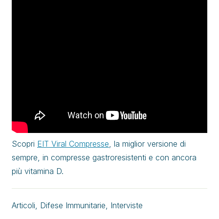
Scopri
EIT Viral Compresse
, la miglior versione di
sempre, in compresse gastroresistenti e con ancora
più vitamina D.
Articoli
,
Difese Immunitarie
,
Interviste