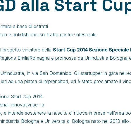
TGD alla Start C
tare a base di estratti
ori e antidisbiotici sul tratto gastro-intestinale.
 il progetto vincitore della
Start Cup 2014 Sezione Speciale
 Regione EmiliaRomagna e promossa da Unindustria Bologna e 
 Unindustria, in via San Domenico. Gli startupper in gara nell
i ieri ad una platea di imprenditori, ed è stato proclamato il vinc
tizione Start Cup 2014
iali innovativi per la
ale, e intende sostenere la nascita di nuove imprese nell’area b
Unindustria Bologna e Università di Bologna nato nel 2013 allo