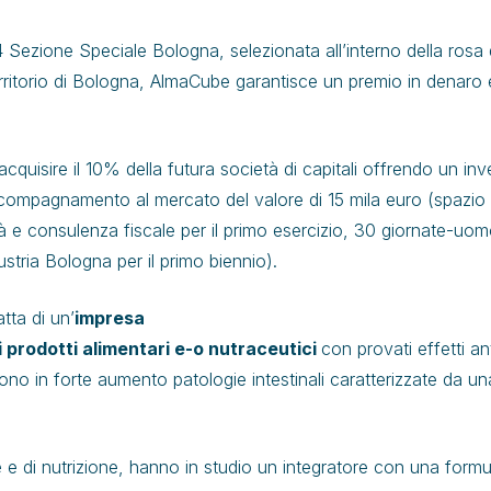
4 Sezione Speciale Bologna, selezionata all’interno della rosa 
ritorio di Bologna, AlmaCube garantisce un premio in denaro e 
cquisire il 10% della futura società di capitali offrendo un inve
accompagnamento al mercato del valore di 15 mila euro (spazio
lità e consulenza fiscale per il primo esercizio, 30 giornate-
stria Bologna per il primo biennio).
atta di un’
impresa
di prodotti alimentari e-o nutraceutici
con provati effetti an
sono in forte aumento patologie intestinali caratterizzate da
e e di nutrizione, hanno in studio un integratore con una form