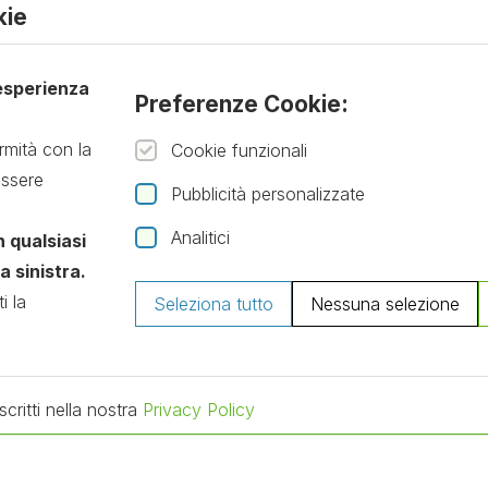
kie
Algistat®
n
Clovedin®
 esperienza
Preferenze Cookie:
Limenorm®
rmità con la
Cookie funzionali
essere
Pubblicità personalizzate
Analitici
n qualsiasi
 sinistra.
 DISEASE S.R.L – ALL RIGHT RESERVED. P.IVA: 0346439
i la
Seleziona tutto
Nessuna selezione
This site uses Recaptcha.
Privacy Policy
–
Terms of Service
Email:
info@tgd.care
– Telefono: +39 3458658050
critti nella nostra
Privacy Policy