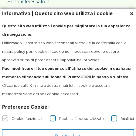
Sono interessato a:
×
Informativa | Questo sito web utilizza i cookie
Questo sito web utilizza i cookie per migliorare la tua esperienza
di navigazione.
Utilizzando il nostro sito web acconsenti ai cookie in conformità con la
nostra policy per i cookie. I cookie non necessari devono essere
approvati prima di poter essere impostati nel browser.
Puoi modificare il tuo consenso all'utilizzo dei cookie in qualsiasi
Iscriviti alla Newsletter
momento cliccando sull'icona di ProntoGDPR in basso a sinistra.
Confermo di aver preso visione dell'informativa sul
Cliccando sulla X in alto a destra rifiuti tutti i cookie e accetti la
trattamento dei dati ai sensi dell'art. 13 del Regolamento
memorizzazione dei soli cookie necessari.
(UE) n. 679/2016 (GDPR)*
Preferenze Cookie:
Cookie funzionali
Pubblicità personalizzate
Analitici
Seleziona tutto