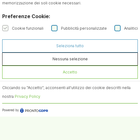
memorizzazione dei soli cookie necessari.
Preferenze Cookie:
Cookie funzionali
Pubblicità personalizzate
Analitici
Sono interessato a:
Seleziona tutto
Nessuna selezione
Accetto
Cliccando su "Accetto", acconsenti all'utilizzo dei cookie descritti nella
nostra
Privacy Policy
Powered by
Iscriviti alla Newsletter
Confermo di aver preso visione dell'informativa sul
trattamento dei dati ai sensi dell'art. 13 del Regolamento