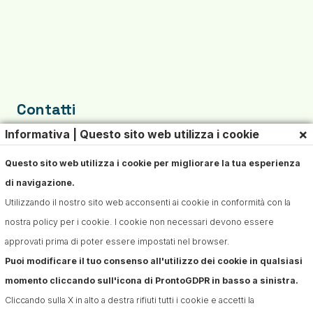
Contatti
×
Informativa | Questo sito web utilizza i cookie
Sede: Viale Giuseppe Fanin 4840127 Bologna Italy
Partita IVA: IT03464391204
Questo sito web utilizza i cookie per migliorare la tua esperienza
Mail: info@tgd.care
di navigazione.
Telefono: +39 3458658050
Utilizzando il nostro sito web acconsenti ai cookie in conformità con la
nostra policy per i cookie. I cookie non necessari devono essere
approvati prima di poter essere impostati nel browser.
Puoi modificare il tuo consenso all'utilizzo dei cookie in qualsiasi
momento cliccando sull'icona di ProntoGDPR in basso a sinistra.
Cliccando sulla X in alto a destra rifiuti tutti i cookie e accetti la