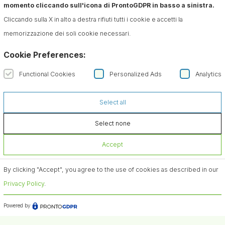
momento cliccando sull'icona di ProntoGDPR in basso a sinistra.
Cliccando sulla X in alto a destra rifiuti tutti i cookie e accetti la
memorizzazione dei soli cookie necessari.
Estoy interesado en:
Cookie Preferences:
Functional Cookies
Personalized Ads
Analytics
Select all
Select none
Accept
Suscríbete al Newsletter
Confirmo que he leído la información sobre el
By clicking "Accept", you agree to the use of cookies as described in our
tratamiento de datos conforme al art. 13 del Reglamento
Privacy Policy
.
(UE) núm. 679/2016 (RGPD)*
Powered by