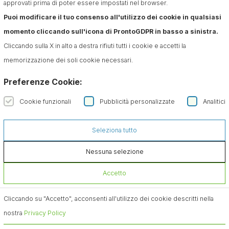
approvati prima di poter essere impostati nel browser.
Confermo di aver preso visione dell'informativa sul
Puoi modificare il tuo consenso all'utilizzo dei cookie in qualsiasi
trattamento dei dati ai sensi dell'art. 13 del Regolamento
momento cliccando sull'icona di ProntoGDPR in basso a sinistra.
(UE) n. 679/2016 (GDPR)*
Cliccando sulla X in alto a destra rifiuti tutti i cookie e accetti la
memorizzazione dei soli cookie necessari.
Preferenze Cookie:
Cookie funzionali
Pubblicità personalizzate
Analitici
Seleziona tutto
Nessuna selezione
Accetto
Cliccando su "Accetto", acconsenti all'utilizzo dei cookie descritti nella
nostra
Privacy Policy