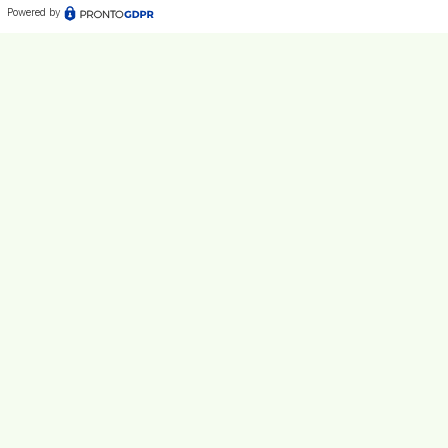
Powered by
Newsletter
Ricevi aggiornamenti periodici sulle ricerche di articoli
di interesse