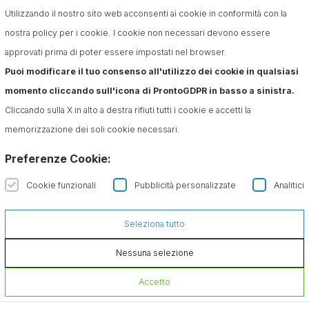
Utilizzando il nostro sito web acconsenti ai cookie in conformità con la
nostra policy per i cookie. I cookie non necessari devono essere
Iscriviti alla Newsletter
approvati prima di poter essere impostati nel browser.
Puoi modificare il tuo consenso all'utilizzo dei cookie in qualsiasi
Confermo di aver preso visione dell'informativa sul
trattamento dei dati ai sensi dell'art. 13 del Regolamento
momento cliccando sull'icona di ProntoGDPR in basso a sinistra.
(UE) n. 679/2016 (GDPR)*
Cliccando sulla X in alto a destra rifiuti tutti i cookie e accetti la
memorizzazione dei soli cookie necessari.
Preferenze Cookie:
Cookie funzionali
Pubblicità personalizzate
Analitici
Seleziona tutto
Nessuna selezione
Accetto