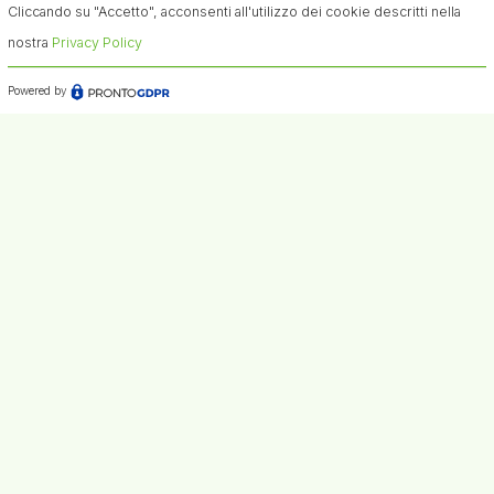
Cliccando su "Accetto", acconsenti all'utilizzo dei cookie descritti nella
nostra
Privacy Policy
Powered by
Newsletter
Ricevi aggiornamenti periodici sulle ricerche di articoli
di interesse