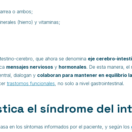
diarrea o ambos;
nerales (hierro) y vitaminas;
ntestino-cerebro, que ahora se denomina
eje cerebro-intest
ica
mensajes nerviosos
y
hormonales
. De esta manera, el 
entral, dialogan y
colaboran para mantener en equilibrio la
cer
trastornos funcionales
, no solo a nivel gastrointestinal.
ica el síndrome del inte
basa en los síntomas informados por el paciente, y según los