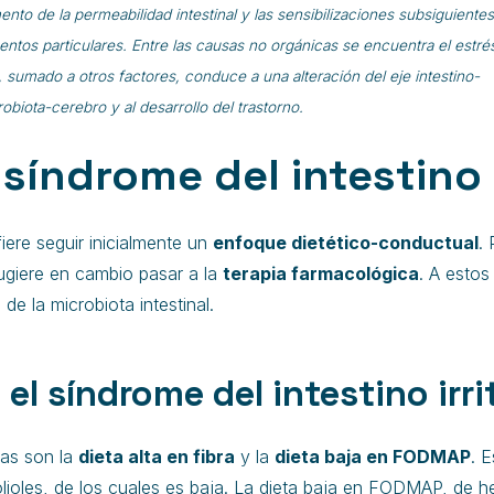
nto de la permeabilidad intestinal y las sensibilizaciones subsiguientes
entos particulares. Entre las causas no orgánicas se encuentra el estré
 sumado a otros factores, conduce a una alteración del eje intestino-
obiota-cerebro y al desarrollo del trastorno.
síndrome del intestino 
iere seguir inicialmente un
enfoque dietético-conductual
.
ugiere en cambio pasar a la
terapia farmacológica
. A esto
de la microbiota intestinal.
el síndrome del intestino irr
das son la
dieta alta en fibra
y la
dieta baja en FODMAP
. 
ioles, de los cuales es baja. La dieta baja en FODMAP, de h