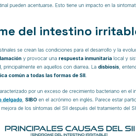
inal pueden acentuarse. Esto tiene un impacto en la sintomatolo
me del intestino irritabl
tinales se crean las condiciones para el desarrollo y la evoluci
flamación
y provocar una
respuesta inmunitaria
local y si
I
, principalmente en aquellos con diarrea. La
disbiosis
, enten
ica común a todas las formas de SII
.
 caracterizado por un exceso de crecimiento bacteriano en el 
o delgado
,
SIBO
en el acrónimo en inglés. Parece estar parti
 mejora de los síntomas del SII después del tratamiento del S