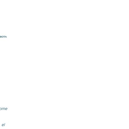
rome
 el