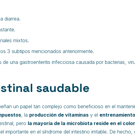
a diarrea.
nstante.
inales mixtos.
 los 3 subtipos mencionados anteriormente.
 de una gastroenteritis infecciosa causada por bacterias, viru
estinal saudable
mpeñan un papel tan complejo como beneficioso en el manteni
ompuestos
, la
producción de vitaminas
y el
entrenamiento
estinal, pero
la mayoría de la microbiota reside en el colo
 importante en el síndrome del intestino irritable. De hech