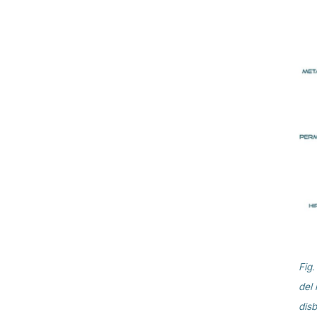
Fig.
del 
disb