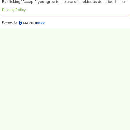
Boletín
By clicking "Accept", you agree to the use of cookies as described in our
Privacy Policy
.
Recibe actualizaciones periódicas sobre
Powered by
investigaciones y artículos de interés
Confirmo que he leído la información sobre el tratamiento
de datos conforme al art. 13 del Reglamento (UE) núm.
679/2016 (RGPD)*
Menu