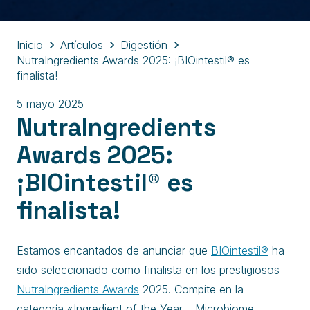
Inicio
Artículos
Digestión
NutraIngredients Awards 2025: ¡BIOintestil® es
finalista!
5 mayo 2025
NutraIngredients
Awards 2025:
¡BIOintestil® es
finalista!
Estamos encantados de anunciar que
BIOintestil®
ha
sido seleccionado como finalista en los prestigiosos
NutraIngredients Awards
2025. Compite en la
categoría «Ingredient of the Year – Microbiome